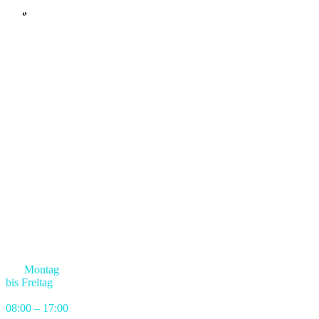
Waldkirchen
KOMMUNIKATION
Telefon:
037606
864586
Mobil: +49
151 70064091
SERVICE /
SUPPORT
support@firstclasspixel.de
www.firstclasspixel.de
ÖFFNUNGSZEITEN:
Sie erreichen
uns
Montag
bis Freitag
in
der Zeit von
08:00 – 17:00