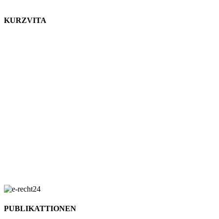
Uhr.
KURZVITA
Wir arbeiten
zwar mitten im
Wald, sitzen
aber mit
unserer
langjährigen
Erfahrung
nicht hinterm
Mond. Mit
unserer
Kompetenz
stehen wir seit
1996 unseren
Kunden mit
Rat und Tat
zur Seite.
PUBLIKATTIONEN