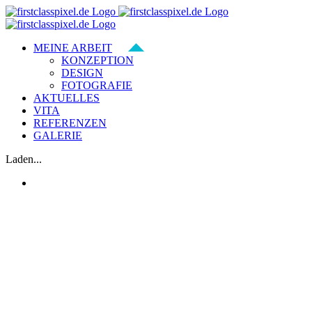
Zum
Inhalt
springen
MEINE ARBEIT
KONZEPTION
DESIGN
FOTOGRAFIE
AKTUELLES
VITA
REFERENZEN
GALERIE
Laden...