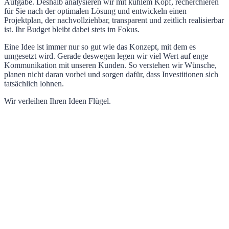
Aufgabe. Deshalb analysieren wir mit kühlem Kopf, recherchieren
für Sie nach der optimalen Lösung und entwickeln einen
Projektplan, der nachvollziehbar, transparent und zeitlich realisierbar
ist. Ihr Budget bleibt dabei stets im Fokus.
Eine Idee ist immer nur so gut wie das Konzept, mit dem es
umgesetzt wird. Gerade deswegen legen wir viel Wert auf enge
Kommunikation mit unseren Kunden. So verstehen wir Wünsche,
planen nicht daran vorbei und sorgen dafür, dass Investitionen sich
tatsächlich lohnen.
Wir verleihen Ihren Ideen Flügel.
ICH BERATE SIE GERN
UNVERBINDLICH – RUFEN SIE MICH
AN
ANSCHRIFT
Waldsiedlung
63
08485